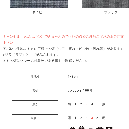
ネイビー
ブラック
キャンセル・返品はお受けできませんので下記の点をご理解ご了承の上ご注文
下さい
アパレル生地はミミに工程上の傷（シワ・折れ・ピン跡・汚れ等）があります
がA反（良品）として納品されます。
ミミの傷はクレーム対象外である事をご理解ください。
148cm
生地幅
cotton 100％
素材
薄 1 2
3
4 5 厚
厚さ
柔 1 2 3
4
5 硬
風合い