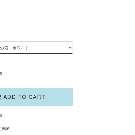
個
ADD TO CART
細
く表記