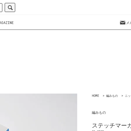
AGAZINE
メ
HOME
>
編みもの
>
ニッ
編みもの
ステッチマー