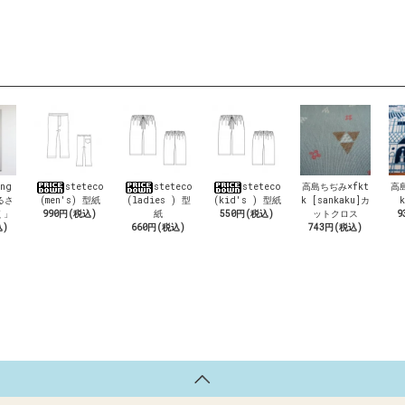
ing
steteco
steteco
steteco
高島ちぢみ×fkt
高
るさ
(men's) 型紙
(ladies ) 型
(kid's ) 型紙
k [sankaku]カ
k
く」
990円(税込)
紙
550円(税込)
ットクロス
9
込)
660円(税込)
743円(税込)