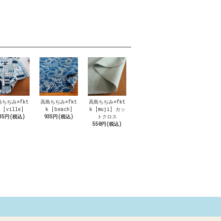
島ちぢみ×fkt
高島ちぢみ×fkt
高島ちぢみ×fkt
 [ville]
k [beach]
k [muji] カッ
35円(税込)
935円(税込)
トクロス
550円(税込)