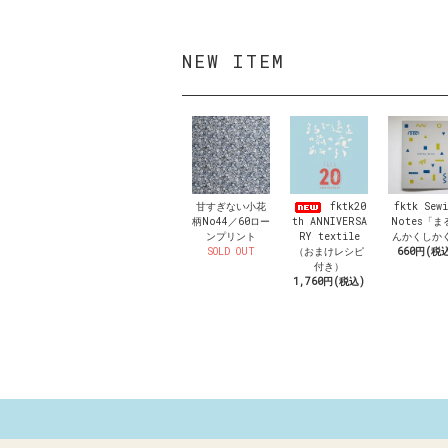
NEW ITEM
甘すぎない小花
fktk20
fktk Sew
柄No44／60ロー
th ANNIVERSA
Notes「ま
ンプリント
RY textile
んかくしか
SOLD OUT
（おまけレシピ
660円(税
付き）
1,760円(税込)