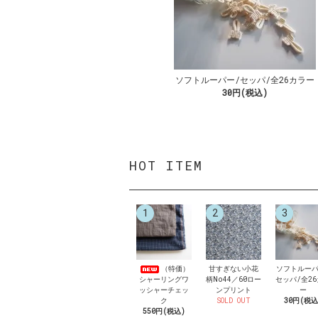
ソフトルーパー/セッパ/全26カラー
30円(税込)
HOT ITEM
1
2
3
（特価）
甘すぎない小花
ソフトルーパ
シャーリングワ
柄No44／60ロー
セッパ/全2
ッシャーチェッ
ンプリント
ー
ク
SOLD OUT
30円(税込
550円(税込)