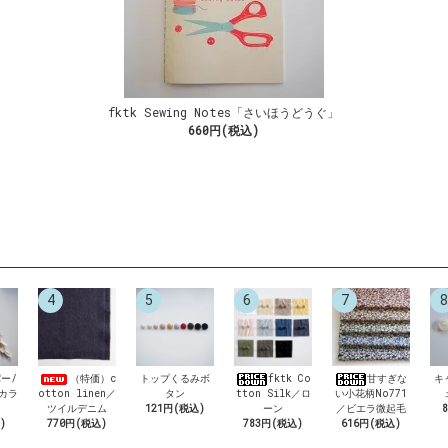
fktk Sewing Notes「さいほうどうぐ」
660円(税込)
4
5
6
7
8
ー/
（特価）c
トップくるみボ
fktk Co
甘すぎな
キ
6カラ
otton linen／
タン
tton Silk／ロ
い小花柄No771
ツイルデニム
121円(税込)
ーン
／ビエラ微起毛
)
770円(税込)
783円(税込)
616円(税込)