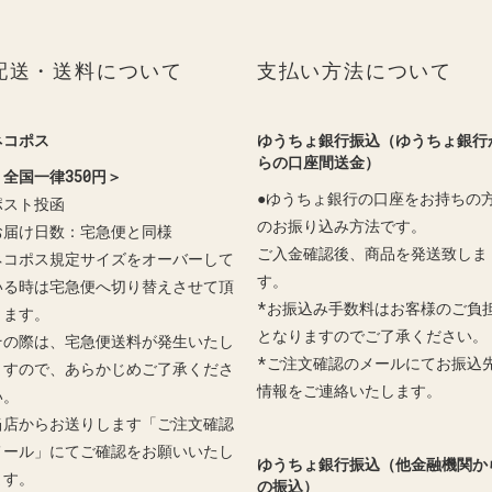
配送・送料について
支払い方法について
ネコポス
ゆうちょ銀行振込（ゆうちょ銀行
らの口座間送金）
＜全国一律350円＞
●ゆうちょ銀行の口座をお持ちの
ポスト投函
のお振り込み方法です。
お届け日数：宅急便と同様
ご入金確認後、商品を発送致しま
ネコポス規定サイズをオーバーして
す。
いる時は宅急便へ切り替えさせて頂
*お振込み手数料はお客様のご負
きます。
となりますのでご了承ください。
その際は、宅急便送料が発生いたし
*ご注文確認のメールにてお振込
ますので、あらかじめご了承くださ
情報をご連絡いたします。
い。
当店からお送りします「ご注文確認
メール」にてご確認をお願いいたし
ゆうちょ銀行振込（他金融機関か
ます。
の振込）