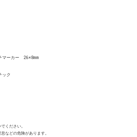
マーカー 26×8mm
チック
いでください。
窒息などの危険があります。