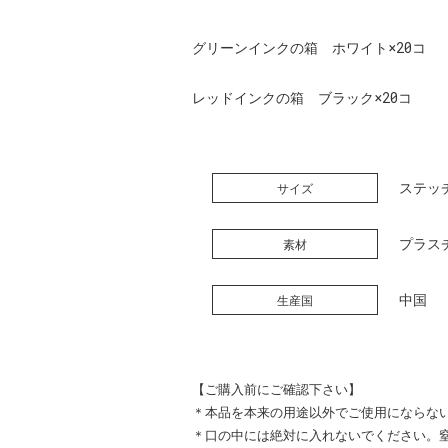
グリーンインクの箱 ホワイト×20コ
レッドインクの箱 ブラック×20コ
ステッチ
サイズ
プラス
素材
中国
生産国
【ご購入前にご確認下さい】
＊本品を本来の用途以外でご使用にならな
＊口の中には絶対に入れないでください。