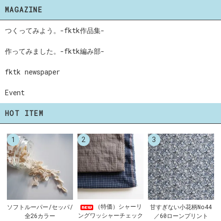
MAGAZINE
つくってみよう。-fktk作品集-
作ってみました。-fktk編み部-
fktk newspaper
Event
HOT ITEM
1
2
3
（特価）シャーリ
ソフトルーパー/セッパ/
甘すぎない小花柄No44
ングワッシャーチェック
全26カラー
／60ローンプリント