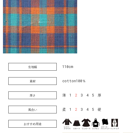
110cm
生地幅
cotton100％
素材
薄 1
2
3 4 5 厚
厚さ
柔 1
2
3 4 5 硬
風合い
おすすめ用途