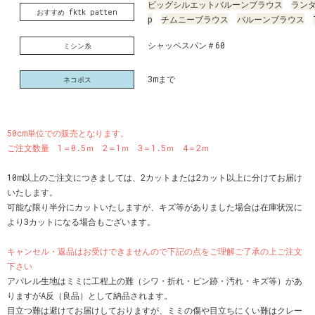
ビッグシルエットバルーンブラウス
ラン
おすすめ fktk patten
p
チムニーブラウス
バルーンブラウス
シャッペスパン＃60
ミシン糸
3mまで
ネコポス
50cm単位での販売となります。
ご注文数量 1＝0.5ｍ 2＝1ｍ 3＝1.5ｍ 4＝2ｍ
10m以上のご注文につきましては、2カットまたは2カット以上に分けてお届け
いたします。
可能な限り半分にカットいたしますが、キズ等がありました場合は在庫状況に
より3カットになる場合もございます。
キャンセル・返品はお受けできませんので下記の点をご理解ご了承の上ご注文
下さい
アパレル生地はミミに工程上の難（シワ・折れ・ピン跡・汚れ・キズ等）があ
りますがA反（良品）として納品されます。
目立つ難は避けてお届けしておりますが、ミミの傷や目立ちにくい難はクレー