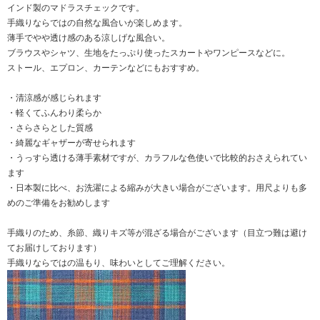
インド製のマドラスチェックです。
手織りならではの自然な風合いが楽しめます。
薄手でやや透け感のある涼しげな風合い。
ブラウスやシャツ、生地をたっぷり使ったスカートやワンピースなどに。
ストール、エプロン、カーテンなどにもおすすめ。
・清涼感が感じられます
・軽くてふんわり柔らか
・さらさらとした質感
・綺麗なギャザーが寄せられます
・うっすら透ける薄手素材ですが、カラフルな色使いで比較的おさえられてい
ます
・日本製に比べ、お洗濯による縮みが大きい場合がございます。用尺よりも多
めのご準備をお勧めします
手織りのため、糸節、織りキズ等が混ざる場合がございます（目立つ難は避け
てお届けしております）
手織りならではの温もり、味わいとしてご理解ください。