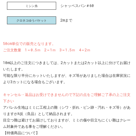
シャッペスパン＃60
ミシン糸
2mまで
クロネコゆうパケット
50cm単位での販売となります。
ご注文数量 1＝0.5ｍ 2＝1ｍ 3＝1.5ｍ 4＝2ｍ
10m以上のご注文につきましては、2カットまたは2カット以上に分けてお届け
いたします。
可能な限り半分にカットいたしますが、キズ等がありました場合は在庫状況に
より3カットになる場合もございます。
キャンセル・返品はお受けできませんので下記の点をご理解ご了承の上ご注文
下さい
アパレル生地はミミに工程上の難（シワ・折れ・ピン跡・汚れ・キズ等）があ
りますがA反（良品）として納品されます。
目立つ難は避けてお届けしておりますが、ミミの傷や目立ちにくい難はクレー
ム対象外である事をご理解ください。
【特価商品について】