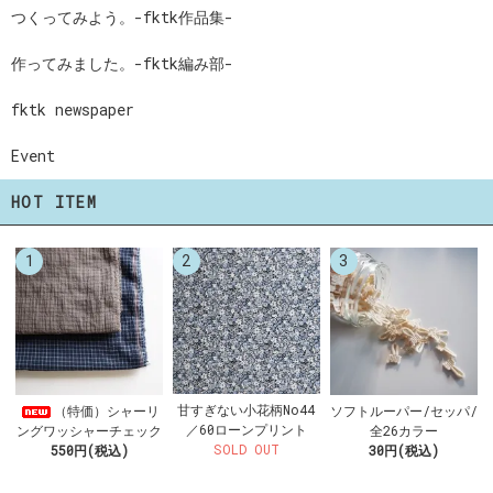
つくってみよう。-fktk作品集-
作ってみました。-fktk編み部-
fktk newspaper
Event
HOT ITEM
1
2
3
甘すぎない小花柄No44
（特価）シャーリ
ソフトルーパー/セッパ/
／60ローンプリント
ングワッシャーチェック
全26カラー
SOLD OUT
550円(税込)
30円(税込)