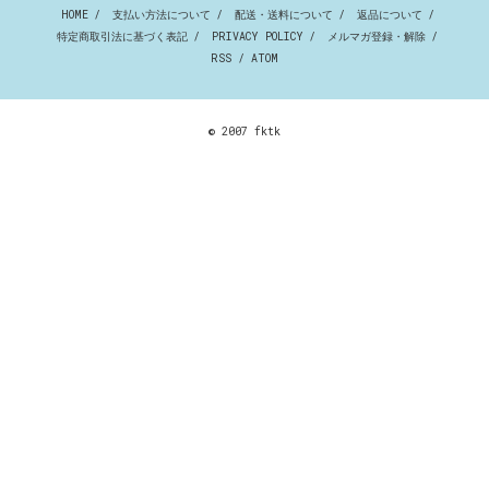
HOME
/
支払い方法について
/
配送・送料について
/
返品について
/
特定商取引法に基づく表記
/
PRIVACY POLICY
/
メルマガ登録・解除
/
RSS
/
ATOM
© 2007 fktk