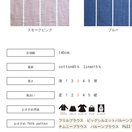
スモークピンク
ブルー
145cm
生地幅
cotton85％ linen15％
素材
薄 1 2
3
4 5 厚
厚さ
柔 1 2
3
4 5 硬
風合い
おすすめ用途
フリルブラウス
ビッグシルエットバルーン
おすすめ fktk patten
チムニーブラウス
バルーンブラウス
Pull