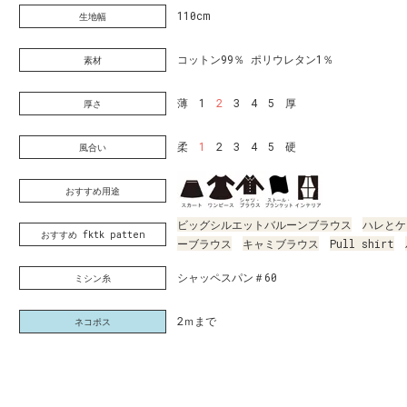
110cm
生地幅
コットン99％ ポリウレタン1％
素材
薄 1
2
3 4 5 厚
厚さ
柔
1
2 3 4 5 硬
風合い
おすすめ用途
ビッグシルエットバルーンブラウス
ハレとケ
おすすめ fktk patten
ーブラウス
キャミブラウス
Pull shirt
シャッペスパン＃60
ミシン糸
2ｍまで
ネコポス