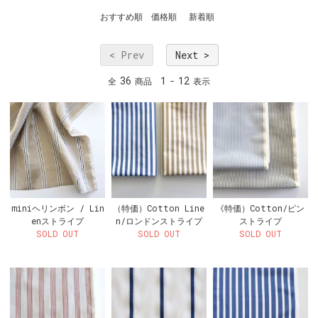
おすすめ順
価格順
新着順
< Prev
Next >
36
1
12
全
商品
-
表示
miniヘリンボン / Lin
（特価）Cotton Line
《特価）Cotton/ピン
enストライプ
n/ロンドンストライプ
ストライプ
SOLD OUT
SOLD OUT
SOLD OUT