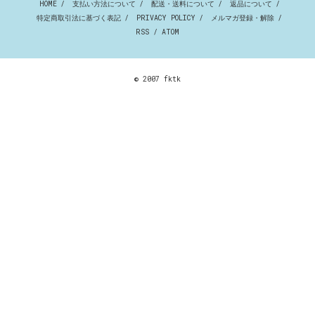
HOME
/
支払い方法について
/
配送・送料について
/
返品について
/
特定商取引法に基づく表記
/
PRIVACY POLICY
/
メルマガ登録・解除
/
RSS
/
ATOM
© 2007 fktk