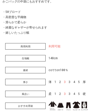
かごバッグの中袋にもおすすめです。
・50ブロード
・高密度な平織物
・滑らかで柔らか
・綺麗なギャザーが寄せられます
・嬉しいたっぷり幅
利用可能
商用利用
148cm
生地幅
cotton100％
素材
薄 1 2
3
3 4 5 厚
厚さ
柔 1 2
3
3 4 5 硬
風合い
おすすめ用途