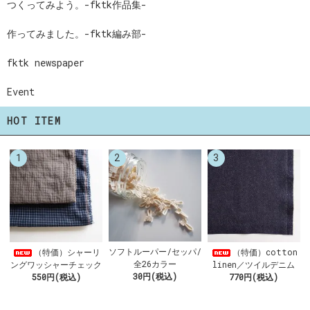
つくってみよう。-fktk作品集-
作ってみました。-fktk編み部-
fktk newspaper
Event
HOT ITEM
1
2
3
ソフトルーパー/セッパ/
（特価）シャーリ
（特価）cotton
全26カラー
ングワッシャーチェック
linen／ツイルデニム
30円(税込)
550円(税込)
770円(税込)