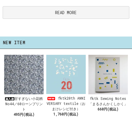
READ MORE
NEW ITEM
fktk20th ANNI
甘すぎない小花柄
fktk Sewing Notes
VERSARY textile（お
No44／60ローンプリン
「まるさんかくしかく」
まけレシピ付き）
ト
660円(税込)
1,760円(税込)
495円(税込)