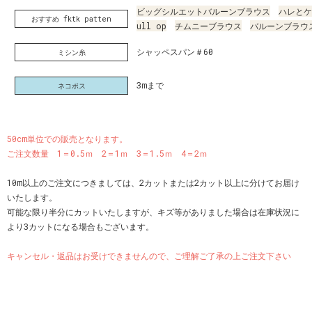
ビッグシルエットバルーンブラウス
ハレとケ
おすすめ fktk patten
ull op
チムニーブラウス
バルーンブラウ
シャッペスパン＃60
ミシン糸
3mまで
ネコポス
50cm単位での販売となります。
ご注文数量 1＝0.5ｍ 2＝1ｍ 3＝1.5ｍ 4＝2ｍ
10m以上のご注文につきましては、2カットまたは2カット以上に分けてお届け
いたします。
可能な限り半分にカットいたしますが、キズ等がありました場合は在庫状況に
より3カットになる場合もございます。
キャンセル・返品はお受けできませんので、ご理解ご了承の上ご注文下さい