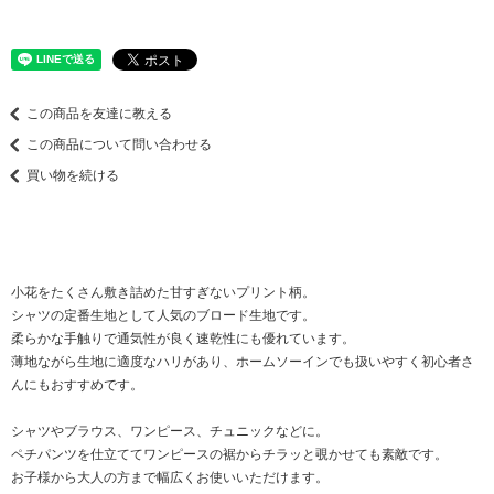
この商品を友達に教える
この商品について問い合わせる
買い物を続ける
小花をたくさん敷き詰めた甘すぎないプリント柄。
シャツの定番生地として人気のブロード生地です。
柔らかな手触りで通気性が良く速乾性にも優れています。
薄地ながら生地に適度なハリがあり、ホームソーインでも扱いやすく初心者さ
んにもおすすめです。
シャツやブラウス、ワンピース、チュニックなどに。
ペチパンツを仕立ててワンピースの裾からチラッと覗かせても素敵です。
お子様から大人の方まで幅広くお使いいただけます。