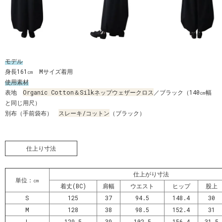
モデル
身長161㎝ Mサイズ着用
使用素材
表地
Organic Cotton＆Silkネップウェザークロス
／ブラック（140㎝幅
と同じ用尺）
別布（手前袋布）
スレーキ/コットン
（ブラック）
仕上り寸法
仕上がり寸法
単位：㎝
着丈(BC)
肩幅
ウエスト
ヒップ
股上
S
125
37
94.5
148.4
30
M
128
38
98.5
152.4
31
L
129.5
39
102.5
156.4
31.5