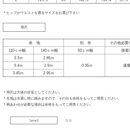
＊ヒップがウエストを通るサイズをお選び下さい
用尺
表 地
別 布
その他必要
110ｃｍ幅
140ｃｍ幅
50ｃｍ幅
接着
3.3ｍ
2.85ｍ
3.4ｍ
2.9ｍ
0.35ｍ
適
3.45ｍ
2.95ｍ
＊用尺は大体の目安としてください。
＊生地は水通し時に縮みますので、その分も余裕をもってご用意ください。
＊柄あわせが必要な場合は余裕をもってご用意ください。
☆☆
level