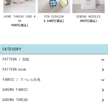
HOME THREAD CARD #
PIN CUSHION
SEWING NEEDLES
30
2,640円(税込)
385円(税込)
990円(税込)
CATEGORY
PATTERN / 型紙
PATTERN book
FABRIC / アパレル生地
DARUMA FABRIC
DARUMA THREAD