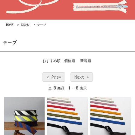
HOME
>
副資材
>
テープ
テープ
おすすめ順
価格順
新着順
< Prev
Next >
8
1
8
全
商品
-
表示