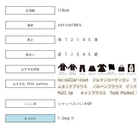
110cm
生地幅
cotton100％
素材
薄 1 2
3
4 5 厚
厚さ
柔 1
2
3 4 5 硬
風合い
おすすめ用途
no-callar-coat
ドルマンカーディガン
フ
おすすめ fktk patten
ムタックブラウス
バルーンブラウス
ビック
Pull op
キャミブラウス
Tuck Pocket 
シャッペスパン＃60
ミシン糸
1.5mまで
ネコポス