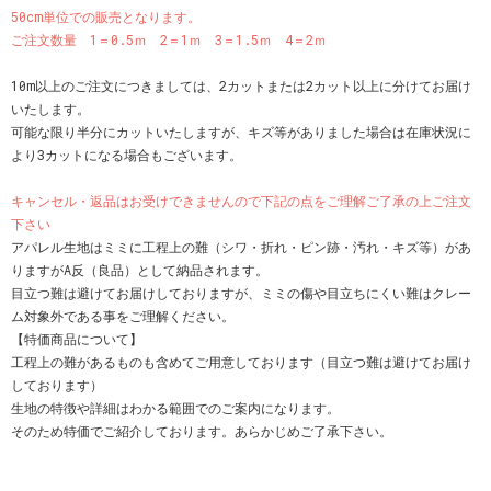
50cm単位での販売となります。
ご注文数量 1＝0.5ｍ 2＝1ｍ 3＝1.5ｍ 4＝2ｍ
10m以上のご注文につきましては、2カットまたは2カット以上に分けてお届け
いたします。
可能な限り半分にカットいたしますが、キズ等がありました場合は在庫状況に
より3カットになる場合もございます。
キャンセル・返品はお受けできませんので下記の点をご理解ご了承の上ご注文
下さい
アパレル生地はミミに工程上の難（シワ・折れ・ピン跡・汚れ・キズ等）があ
りますがA反（良品）として納品されます。
目立つ難は避けてお届けしておりますが、ミミの傷や目立ちにくい難はクレー
ム対象外である事をご理解ください。
【特価商品について】
工程上の難があるものも含めてご用意しております（目立つ難は避けてお届け
しております）
生地の特徴や詳細はわかる範囲でのご案内になります。
そのため特価でご紹介しております。あらかじめご了承下さい。