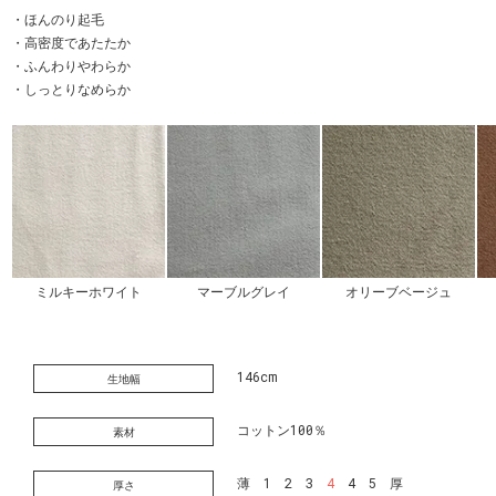
・ほんのり起毛
・高密度であたたか
・ふんわりやわらか
・しっとりなめらか
ミルキーホワイト
マーブルグレイ
オリーブベージュ
146cm
生地幅
コットン100％
素材
薄 1 2 3
4
4 5 厚
厚さ