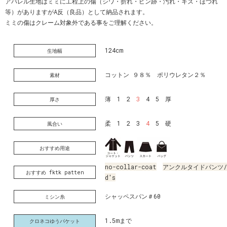
アパレル生地はミミに工程上の傷（シワ・折れ・ピン跡・汚れ・キズ・ほつれ
等）がありますがA反（良品）として納品されます。
ミミの傷はクレーム対象外である事をご理解ください。
124cm
生地幅
コットン ９８％ ポリウレタン２％
素材
薄 1 2
3
4 5 厚
厚さ
柔 1 2 3
4
5 硬
風合い
おすすめ用途
no-collar-coat
アンクルタイドパンツ/la
おすすめ fktk patten
d's
シャッペスパン＃60
ミシン糸
1.5mまで
クロネコゆうパケット