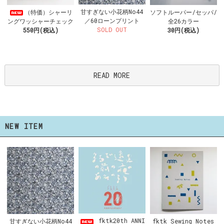
甘すぎない小花柄No44
（特価）シャーリ
ソフトルーパー/セッパ/
／60ローンプリント
ングワッシャーチェック
全26カラー
SOLD OUT
550円(税込)
30円(税込)
READ MORE
NEW ITEM
fktk20th ANNI
甘すぎない小花柄No44
fktk Sewing Notes