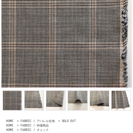
HOME
>
FABRIC / アパレル生地
>
SOLD OUT
HOME
>
FABRIC / 特価商品
HOME
>
FABRIC / チェック