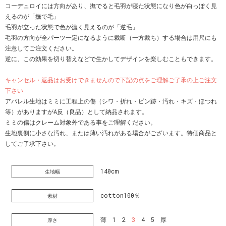
コーデュロイには方向があり、撫でると毛羽が寝た状態になり色が白っぽく見
えるのが「撫で毛」
毛羽が立った状態で色が濃く見えるのが「逆毛」
毛羽の方向が全パーツ一定になるように裁断（一方裁ち）する場合は用尺にも
注意してご注文ください。
逆に、この効果を切り替えなどで生かしてデザインを楽しむこともできます。
キャンセル・返品はお受けできませんので下記の点をご理解ご了承の上ご注文
下さい
アパレル生地はミミに工程上の傷（シワ・折れ・ピン跡・汚れ・キズ・ほつれ
等）がありますがA反（良品）として納品されます。
ミミの傷はクレーム対象外である事をご理解ください。
生地裏側に小さな汚れ、または薄い汚れがある場合がございます。特価商品と
してご了承下さい。
140cm
生地幅
cotton100％
素材
薄 1 2
3
4 5 厚
厚さ