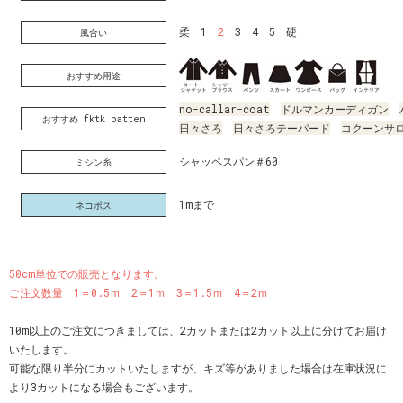
柔 1
2
3 4 5 硬
風合い
おすすめ用途
no-callar-coat
ドルマンカーディガン
おすすめ fktk patten
日々さろ
日々さろテーパード
コクーンサ
シャッペスパン＃60
ミシン糸
1mまで
ネコポス
50cm単位での販売となります。
ご注文数量 1＝0.5ｍ 2＝1ｍ 3＝1.5ｍ 4＝2ｍ
10m以上のご注文につきましては、2カットまたは2カット以上に分けてお届け
いたします。
可能な限り半分にカットいたしますが、キズ等がありました場合は在庫状況に
より3カットになる場合もございます。