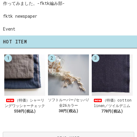
作ってみました。-fktk編み部-
fktk newspaper
Event
HOT ITEM
1
2
3
ソフトルーパー/セッパ/
（特価）シャーリ
（特価）cotton
全26カラー
ングワッシャーチェック
linen／ツイルデニム
30円(税込)
550円(税込)
770円(税込)