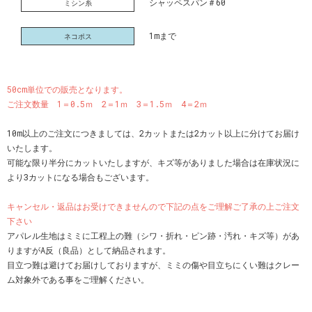
シャッペスパン＃60
ミシン糸
1mまで
ネコポス
50cm単位での販売となります。
ご注文数量 1＝0.5ｍ 2＝1ｍ 3＝1.5ｍ 4＝2ｍ
10m以上のご注文につきましては、2カットまたは2カット以上に分けてお届け
いたします。
可能な限り半分にカットいたしますが、キズ等がありました場合は在庫状況に
より3カットになる場合もございます。
キャンセル・返品はお受けできませんので下記の点をご理解ご了承の上ご注文
下さい
アパレル生地はミミに工程上の難（シワ・折れ・ピン跡・汚れ・キズ等）があ
りますがA反（良品）として納品されます。
目立つ難は避けてお届けしておりますが、ミミの傷や目立ちにくい難はクレー
ム対象外である事をご理解ください。