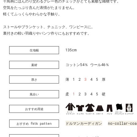
千鳥柄にほんのり交わるグレー色のチェックがとても素敵な織物です。
空気をたっぷり含んだ表情がたまりません。
軽くてふっくらやわらかな手触り。
ストールやブランケット、チュニック、ワンピースに。
裏付きの軽い羽織りやパンツ作りにもおすすめです。
135cm
生地幅
コットン54％ ウール46％
素材
薄 1 2
3
4 5 厚
厚さ
柔
1
2 3 4 5 硬
風合い
おすすめ用途
ドルマンカーディガン
no-collar-coa
おすすめ fktk patten