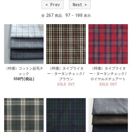
< Prev
Next >
267
97
108
全
商品
-
表示
（特価）コットン起毛チ
（特価）タイプライタ
（特価）タイプライタ
ェック
ー・タータンチェック/
ー・タータンチェック/
550円(税込)
ブラウン
ロイヤルスチュアート
SOLD OUT
SOLD OUT