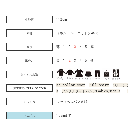
112cm
生地幅
リネン55％ コットン45％
素材
薄 1 2
3
4 5 厚
厚さ
柔 1
2
3 4 5 硬
風合い
おすすめ用途
no-collar-coat
Pull shirt
バルーン
おすすめ fktk patten
s
アンクルタイドパンツLadies/Men's
シャッペスパン＃60
ミシン糸
1.5mまで
ネコポス