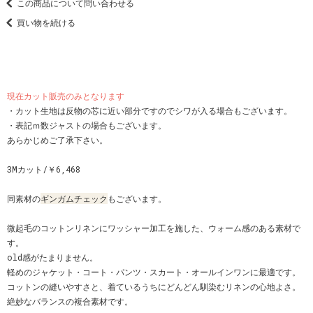
この商品について問い合わせる
買い物を続ける
現在カット販売のみとなります
・カット生地は反物の芯に近い部分ですのでシワが入る場合もございます。
・表記ｍ数ジャストの場合もございます。
あらかじめご了承下さい。
3Mカット/￥6,468
同素材の
ギンガムチェック
もございます。
微起毛のコットンリネンにワッシャー加工を施した、ウォーム感のある素材で
す。
old感がたまりません。
軽めのジャケット・コート・パンツ・スカート・オールインワンに最適です。
コットンの縫いやすさと、着ているうちにどんどん馴染むリネンの心地よさ。
絶妙なバランスの複合素材です。