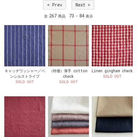
< Prev
Next >
267
73
84
全
商品
-
表示
キャッチワッシャー／ペ
（特価）薄手 cotton
Linen gingham check
ンシルストライプ
check
SOLD OUT
SOLD OUT
SOLD OUT