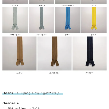
Chamomile・Spangleに近い色のファスナー
Chamomile
１．White×Blue：ホワイト