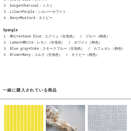
２．beige×Charcoal：ミスト
３．Lilac×Purple：シルバーホワイト
４．Navy×Mustard：ネイビー
Spangle
１．White×Saxe blue：エクリュ（生地色） / ブルー（柄色）
２．Lemon×White：レモン（生地色） / ホワイト（柄色）
３．Blue gray×Coke：スモークブルー（生地色） / カフェオレ（柄色）
４．Brown×Navy：コルク（生地色） / ネイビー（柄色）
一緒に購入されている商品