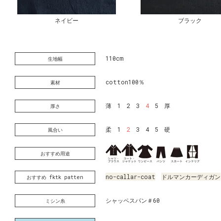
ネイビー
ブラック
110cm
生地幅
cotton100％
素材
薄 1 2 3
4
5 厚
厚さ
柔 1
2
3 4 5 硬
風合い
おすすめ用途
no-callar-coat
ドルマンカーディガン
おすすめ fktk patten
シャッペスパン＃60
ミシン糸