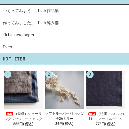
つくってみよう。-fktk作品集-
作ってみました。-fktk編み部-
fktk newspaper
Event
HOT ITEM
1
2
3
ソフトルーパー/セッパ/
（特価）シャーリ
（特価）cotton
全26カラー
ングワッシャーチェック
linen／ツイルデニム
30円(税込)
550円(税込)
770円(税込)