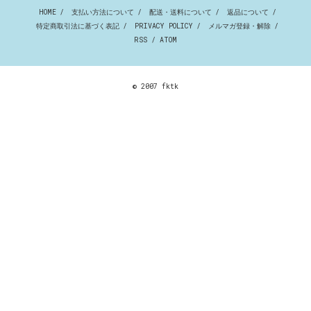
HOME
/
支払い方法について
/
配送・送料について
/
返品について
/
特定商取引法に基づく表記
/
PRIVACY POLICY
/
メルマガ登録・解除
/
RSS
/
ATOM
© 2007 fktk