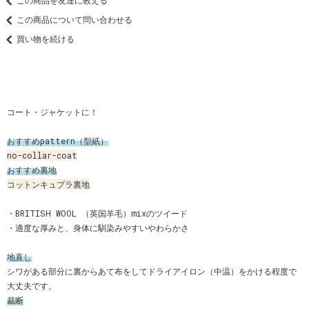
この商品を友達に教える
この商品について問い合わせる
買い物を続ける
コート・ジャケットに！
おすすめpattern（型紙）
no-collar-coat
おすすめ裏地
コットンキュプラ裏地
・BRITISH WOOL （英国羊毛）mixのツイード
・適度な厚みと、身体に馴染みやすいやわらかさ
地直し
シワがある部分に裏からあて布をしてドライアイロン（中温）をかける程度で
大丈夫です。
裁断