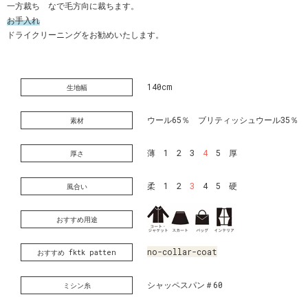
一方裁ち なで毛方向に裁ちます。
お手入れ
ドライクリーニングをお勧めいたします。
140cm
生地幅
ウール65％ ブリティッシュウール35％
素材
薄 1 2 3
4
5 厚
厚さ
柔 1 2
3
4 5 硬
風合い
おすすめ用途
no-collar-coat
おすすめ fktk patten
シャッペスパン＃60
ミシン糸