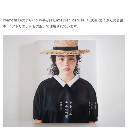
Chamomileのデザインを手がけたatelier naruse / 成瀬 文子さんの著書
本 「アトリエナルセの服」で使用されています。