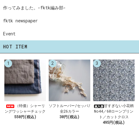
作ってみました。-fktk編み部-
fktk newspaper
Event
HOT ITEM
1
2
3
ソフトルーパー/セッパ/
（特価）シャーリ
甘すぎない小花柄
全26カラー
ングワッシャーチェック
No44／60ローンプリン
30円(税込)
550円(税込)
ト／カットクロス
495円(税込)