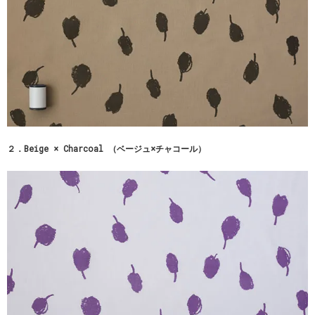
２．Beige × Charcoal （ベージュ×チャコール）