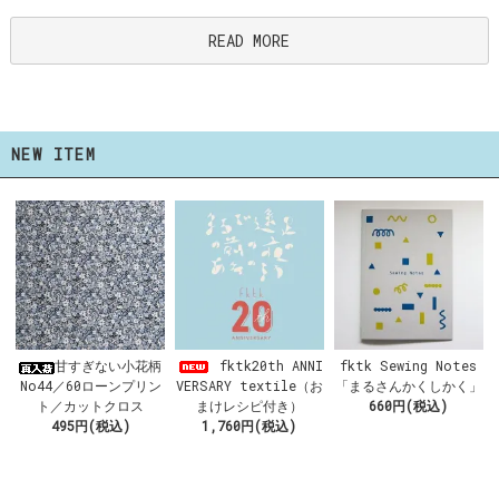
READ MORE
NEW ITEM
fktk20th ANNI
甘すぎない小花柄
fktk Sewing Notes
VERSARY textile（お
No44／60ローンプリン
「まるさんかくしかく」
まけレシピ付き）
ト／カットクロス
660円(税込)
1,760円(税込)
495円(税込)