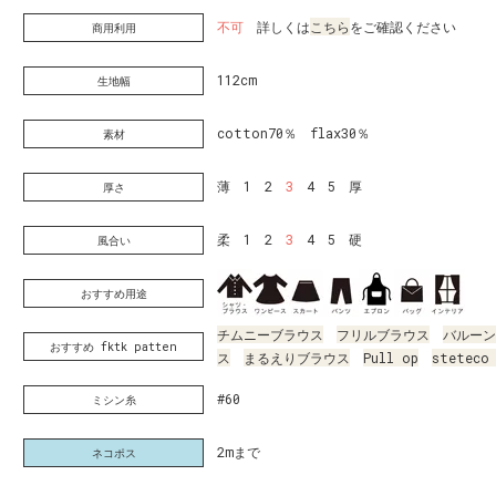
不可
詳しくは
こちら
をご確認ください
商用利用
112cm
生地幅
cotton70％ flax30％
素材
薄 1 2
3
4 5 厚
厚さ
柔 1 2
3
4 5 硬
風合い
おすすめ用途
チムニーブラウス
フリルブラウス
バルーン
おすすめ fktk patten
ス
まるえりブラウス
Pull op
steteco 
#60
ミシン糸
2mまで
ネコポス