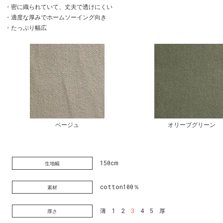
・密に織られていて、丈夫で透けにくい
・適度な厚みでホームソーイング向き
・たっぷり幅広
ベージュ
オリーブグリーン
150cm
生地幅
cotton100％
素材
薄 1 2
3
4 5 厚
厚さ