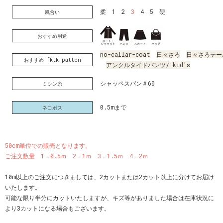
柔 1 2
3
4 5 硬
風合い
おすすめ用途
no-callar-coat
日々さろ
日々さろテー
おすすめ fktk patten
アンクルタイドパンツ/ kid's
シャッペスパン＃60
ミシン糸
0.5mまで
ネコポス
50cm単位での販売となります。
ご注文数量 1＝0.5ｍ 2＝1ｍ 3＝1.5ｍ 4＝2ｍ
10m以上のご注文につきましては、2カットまたは2カット以上に分けてお届け
いたします。
可能な限り半分にカットいたしますが、キズ等がありました場合は在庫状況に
より3カットになる場合もございます。