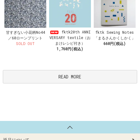
fktk20th ANNI
甘すぎない小花柄No44
fktk Sewing Notes
VERSARY textile（お
／60ローンプリント
「まるさんかくしかく」
まけレシピ付き）
SOLD OUT
660円(税込)
1,760円(税込)
READ MORE
返品について