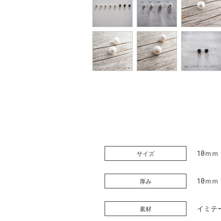
10ｍｍ
サイズ
10ｍｍ
厚み
イミテ
素材