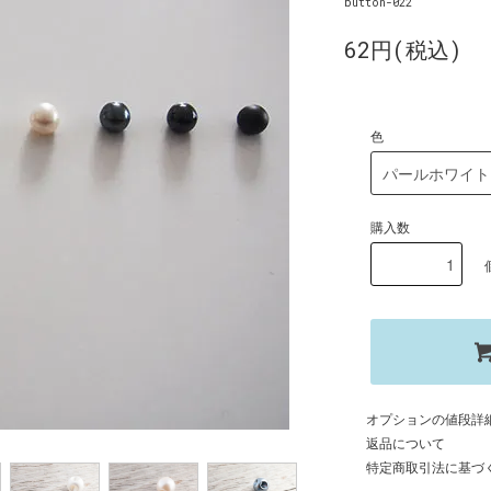
button-022
62円(税込)
色
購入数
オプションの値段詳
返品について
特定商取引法に基づ