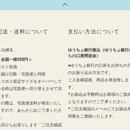
配送・送料について
支払い方法について
ネコポス
ゆうちょ銀行振込（ゆうちょ銀行
らの口座間送金）
＜全国一律350円＞
●ゆうちょ銀行の口座をお持ちの
ポスト投函
のお振り込み方法です。
お届け日数：宅急便と同様
ご入金確認後、商品を発送致しま
ネコポス規定サイズをオーバーして
す。
いる時は宅急便へ切り替えさせて頂
*お振込み手数料はお客様のご負
きます。
となりますのでご了承ください。
その際は、宅急便送料が発生いたし
*ご注文確認のメールにてお振込
ますので、あらかじめご了承くださ
情報をご連絡いたします。
い。
当店からお送りします「ご注文確認