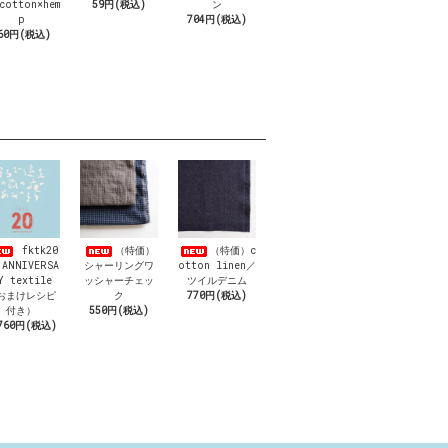
cotton×hem
59円(税込)
ン
p
704円(税込)
60円(税込)
fktk20
（特価）
（特価）c
 ANNIVERSA
シャーリングワ
otton linen／
Y textile
ッシャーチェッ
ツイルデニム
おまけレシピ
ク
770円(税込)
付き）
550円(税込)
760円(税込)