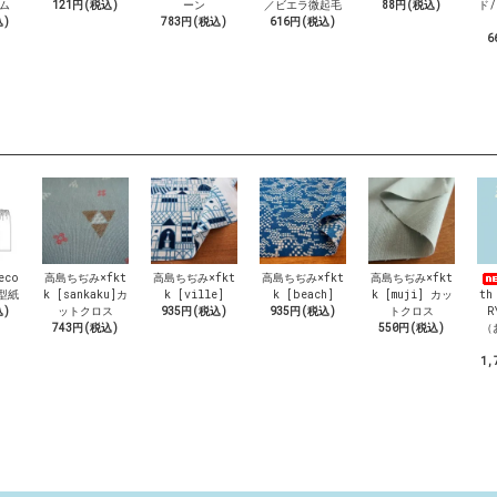
ム
121円(税込)
ーン
／ビエラ微起毛
88円(税込)
ド/
込)
783円(税込)
616円(税込)
6
eco
高島ちぢみ×fkt
高島ちぢみ×fkt
高島ちぢみ×fkt
高島ちぢみ×fkt
 型紙
k [sankaku]カ
k [ville]
k [beach]
k [muji] カッ
th
込)
ットクロス
935円(税込)
935円(税込)
トクロス
R
743円(税込)
550円(税込)
（
1,