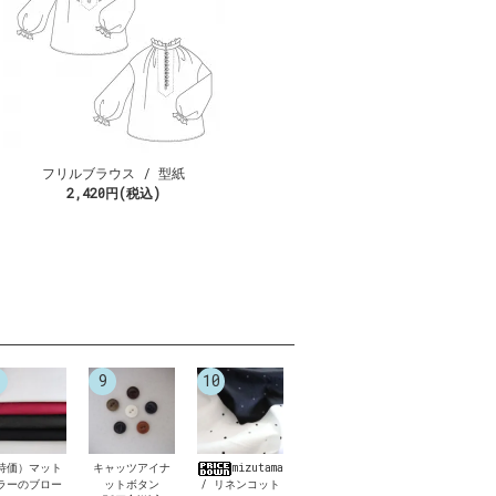
フリルブラウス / 型紙
2,420円(税込)
9
10
特価）マット
キャッツアイナ
mizutama
ラーのブロー
ットボタン
/ リネンコット