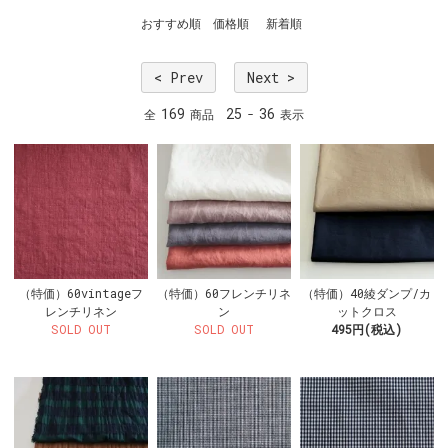
おすすめ順
価格順
新着順
< Prev
Next >
169
25
36
全
商品
-
表示
（特価）60vintageフ
（特価）60フレンチリネ
（特価）40綾ダンプ/カ
レンチリネン
ン
ットクロス
SOLD OUT
SOLD OUT
495円(税込)