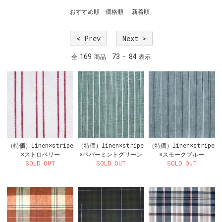
おすすめ順
価格順
新着順
< Prev
Next >
169
73
84
全
商品
-
表示
（特価）linen×stripe
（特価）linen×stripe
（特価）linen×stripe
×ストロベリー
×ペパーミントグリーン
×スモークブルー
SOLD OUT
SOLD OUT
SOLD OUT