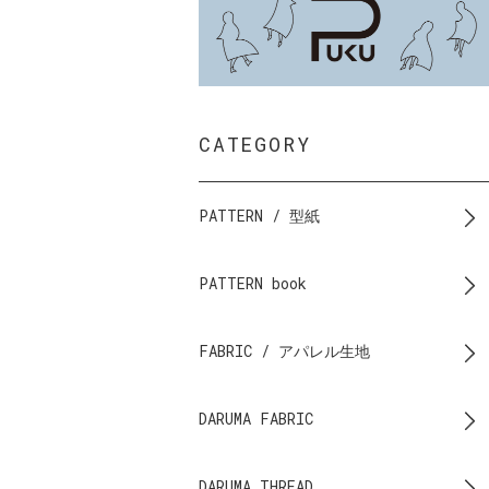
CATEGORY
PATTERN / 型紙
PATTERN book
FABRIC / アパレル生地
DARUMA FABRIC
DARUMA THREAD