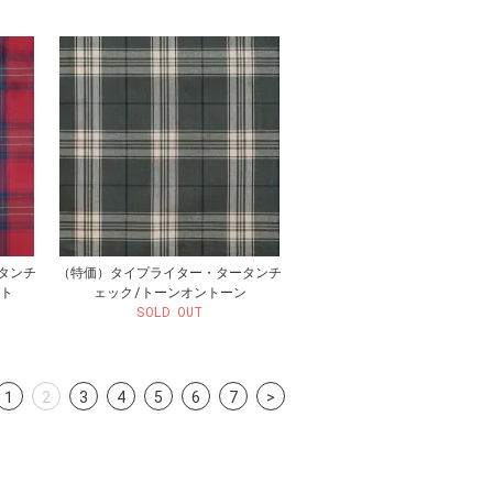
タンチ
（特価）タイプライター・タータンチ
ート
ェック/トーンオントーン
SOLD OUT
1
2
3
4
5
6
7
>