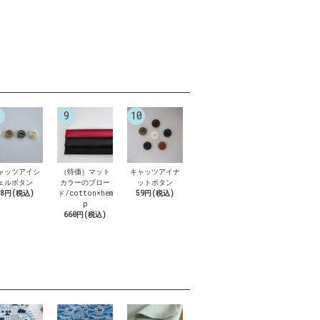
9
10
ャッツアイシ
（特価）マット
キャッツアイナ
ェルボタン
カラーのブロー
ットボタン
88円(税込)
ド/cotton×hem
59円(税込)
p
660円(税込)