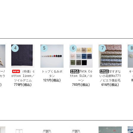
4
5
6
7
8
ー/
（特価）c
トップくるみボ
fktk Co
甘すぎな
キ
6カラ
otton linen／
タン
tton Silk／ロ
い小花柄No771
ツイルデニム
121円(税込)
ーン
／ビエラ微起毛
)
770円(税込)
783円(税込)
616円(税込)