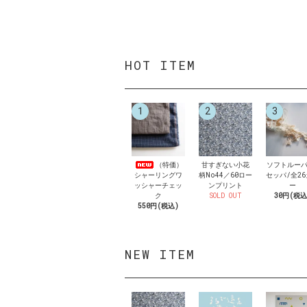
HOT ITEM
1
2
3
（特価）
甘すぎない小花
ソフトルーパ
シャーリングワ
柄No44／60ロー
セッパ/全2
ッシャーチェッ
ンプリント
ー
ク
SOLD OUT
30円(税込
550円(税込)
NEW ITEM