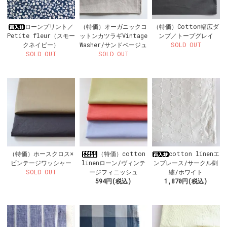
ローンプリント／
（特価）オーガニックコ
（特価）Cotton幅広ダ
Petite fleur（スモー
ットンカツラギVintage
ンプ／トープグレイ
クネイビー）
Washer/サンドベージュ
SOLD OUT
SOLD OUT
SOLD OUT
（特価）ホースクロス×
（特価）cotton
cotton linenエ
ビンテージワッシャー
linenローン/ヴィンテ
ンブレース/サークル刺
SOLD OUT
ージフィニッシュ
繍/ホワイト
594円(税込)
1,870円(税込)