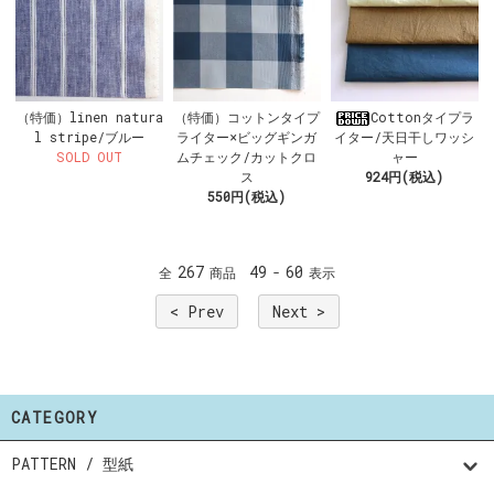
（特価）linen natura
（特価）コットンタイプ
Cottonタイプラ
l stripe/ブルー
ライター×ビッグギンガ
イター/天日干しワッシ
SOLD OUT
ムチェック/カットクロ
ャー
ス
924円(税込)
550円(税込)
267
49
60
全
商品
-
表示
< Prev
Next >
CATEGORY
PATTERN / 型紙