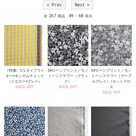
< Prev
Next >
267
49
60
全
商品
-
表示
（特価）C/Lタイプライ
60ローンプリント／モノ
60ローンプリント／モノ
ター×ギンガムチェック
トーンフラワー（ブラッ
トーンフラワー（マーブ
（イエロー×グレー）
ク）
ルグレイ）/カットクロ
SOLD OUT
SOLD OUT
ス
SOLD OUT