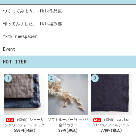
つくってみよう。-fktk作品集-
作ってみました。-fktk編み部-
fktk newspaper
Event
HOT ITEM
1
2
3
ソフトルーパー/セッパ/
（特価）シャーリ
（特価）cotton
全26カラー
ングワッシャーチェック
linen／ツイルデニム
30円(税込)
550円(税込)
770円(税込)