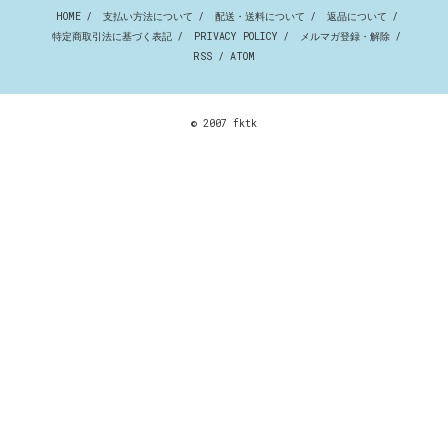
HOME
/
支払い方法について
/
配送・送料について
/
返品について
/
特定商取引法に基づく表記
/
PRIVACY POLICY
/
メルマガ登録・解除
/
RSS
/
ATOM
© 2007 fktk