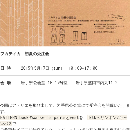
フカティカ 初夏の受注会
日 時
2015年5月17日（sun） 10：00-17：00
会 場
岩手県公会堂 1F-17号室 岩手県盛岡市内丸11-2
今回はアトリエを飛び出して、岩手県公会堂にて受注会を開催いたしま
す。
PATTERN bookのwarker's pantsとvest
を、
fktkヘリンボン/キャ
ンバス
で
ご希望サイズにお仕立ていたします。ヘリンボン柄と無地を自由にお選