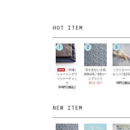
HOT ITEM
1
2
3
（特価）
甘すぎない小花
ソフトルーパ
シャーリングワ
柄No44／60ロー
セッパ/全2
ッシャーチェッ
ンプリント
ー
ク
SOLD OUT
30円(税込
550円(税込)
NEW ITEM