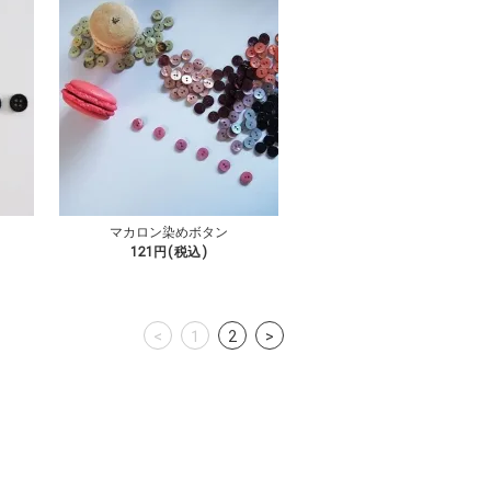
マカロン染めボタン
121円(税込)
<
1
2
>