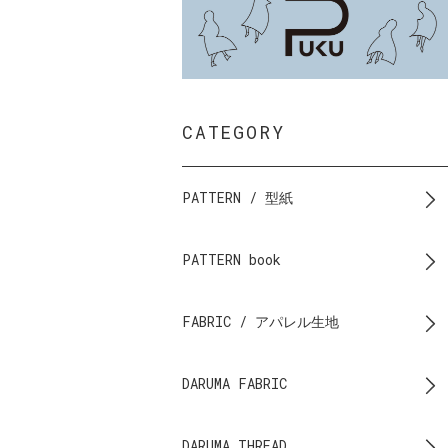
CATEGORY
PATTERN / 型紙
PATTERN book
FABRIC / アパレル生地
DARUMA FABRIC
DARUMA THREAD