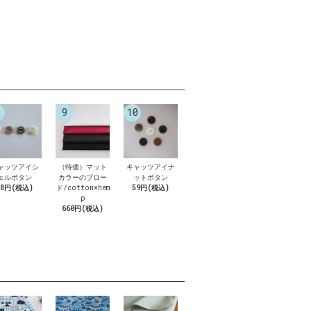
9
10
ャッツアイシ
（特価）マット
キャッツアイナ
ェルボタン
カラーのブロー
ットボタン
88円(税込)
ド/cotton×hem
59円(税込)
p
660円(税込)