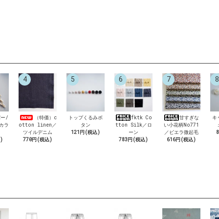
4
5
6
7
8
ー/
（特価）c
トップくるみボ
fktk Co
甘すぎな
キ
6カラ
otton linen／
タン
tton Silk／ロ
い小花柄No771
ツイルデニム
121円(税込)
ーン
／ビエラ微起毛
)
770円(税込)
783円(税込)
616円(税込)