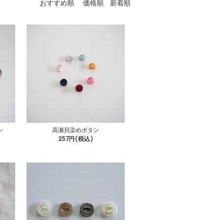
おすすめ順
価格順
新着順
ン
高瀬貝染めボタン
257円(税込)