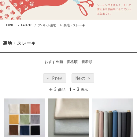
HOME
>
FABRIC / アパレル生地
>
裏地・スレーキ
裏地・スレーキ
おすすめ順
価格順
新着順
< Prev
Next >
3
1
3
全
商品
-
表示